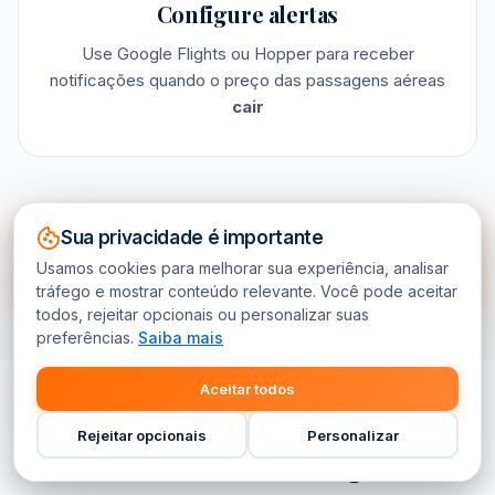
Configure alertas
Use Google Flights ou Hopper para receber
notificações quando o preço das passagens aéreas
cair
Sua privacidade é importante
Ver guia completo com 12 estratégias
Usamos cookies para melhorar sua experiência, analisar
→
tráfego e mostrar conteúdo relevante. Você pode aceitar
todos, rejeitar opcionais ou personalizar suas
preferências.
Saiba mais
Aceitar todos
Rejeitar opcionais
Personalizar
Matérias em Destaque