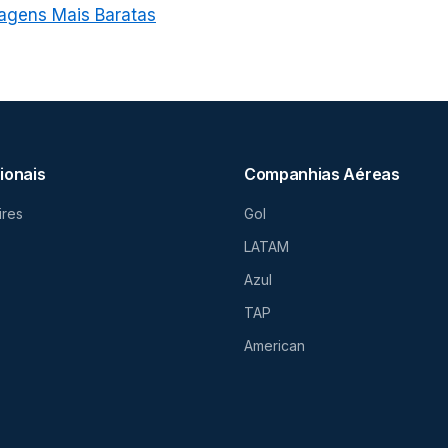
agens Mais Baratas
ionais
Companhias Aéreas
ires
Gol
LATAM
Azul
TAP
American