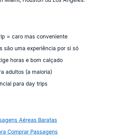
 Miami, Houston ou Los Angeles.
ip = caro mas conveniente
s são uma experiência por si só
exige horas e bom calçado
a adultos (a maioria)
cial para day trips
agens Aéreas Baratas
ara Comprar Passagens