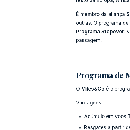
resto da Europa, Áfric
É membro da aliança
S
outras. O programa de 
Programa Stopover
: 
passagem.
Programa de M
O
Miles&Go
é o progra
Vantagens:
Acúmulo em voos TA
Resgates a partir 