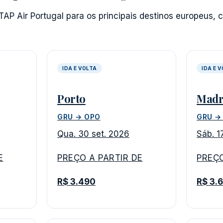
AP Air Portugal para os principais destinos europeus, 
IDA E VOLTA
IDA E 
Porto
Madr
GRU → OPO
GRU →
Qua. 30 set. 2026
Sáb. 1
E
PREÇO A PARTIR DE
PREÇO
R$ 3.490
R$ 3.