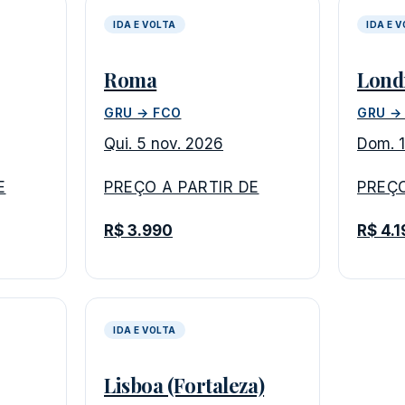
IDA E VOLTA
IDA E 
Roma
Lond
GRU → FCO
GRU →
Qui. 5 nov. 2026
Dom. 1
E
PREÇO A PARTIR DE
PREÇO
R$ 3.990
R$ 4.
IDA E VOLTA
Lisboa (Fortaleza)