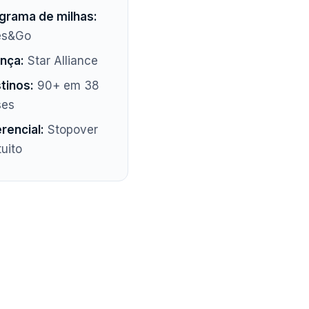
grama de milhas:
es&Go
ança:
Star Alliance
tinos:
90+ em 38
ses
erencial:
Stopover
tuito