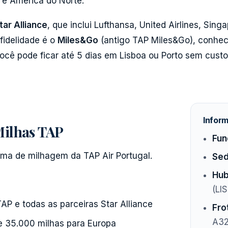
a e América do Norte.
tar Alliance
, que inclui Lufthansa, United Airlines, Singa
fidelidade é o
Miles&Go
(antigo TAP Miles&Go), conhec
você pode ficar até 5 dias em Lisboa ou Porto sem custo
Infor
ilhas TAP
Fun
ma de milhagem da TAP Air Portugal.
Sed
Hub
(LIS
P e todas as parceiras Star Alliance
Fro
A32
de 35.000 milhas para Europa