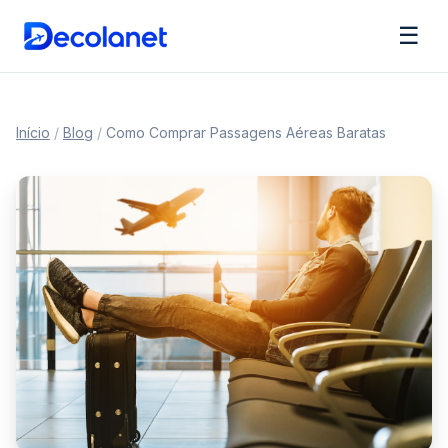
☰
Início
/
Blog
/
Como Comprar Passagens Aéreas Baratas