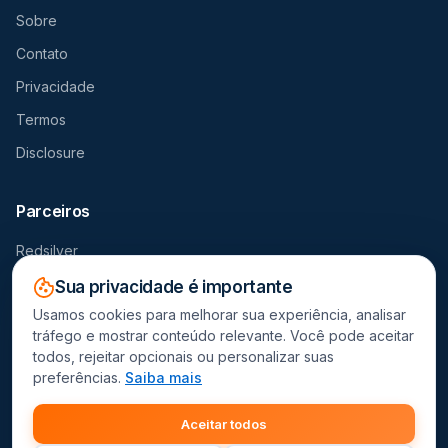
Sobre
Contato
Privacidade
Termos
Disclosure
Parceiros
Redsilver
Seguro Viagem
Sua privacidade é importante
Usamos cookies para melhorar sua experiência, analisar
Destravador
tráfego e mostrar conteúdo relevante. Você pode aceitar
todos, rejeitar opcionais ou personalizar suas
preferências.
Saiba mais
Este site contém links de afiliado. Recebemos comissão por
Aceitar todos
compras realizadas através dos nossos parceiros.